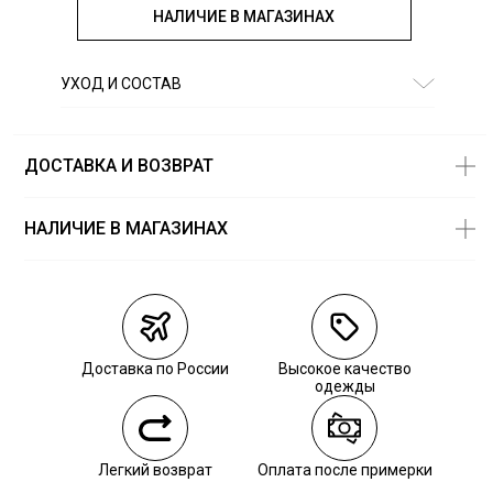
НАЛИЧИЕ В МАГАЗИНАХ
УХОД И СОСТАВ
Состав:
100% хлопок
ДОСТАВКА И ВОЗВРАТ
НАЛИЧИЕ В МАГАЗИНАХ
Магазины
Размеры в
наличии
Курьерская доставка СДЭК
Самовывоз из пункта выдачи СДЭК
Доставка по России
Высокое качество
Самовывоз из наших магазинов
одежды
Курьерская доставка СДЭК
Легкий возврат
Оплата после примерки
Самовывоз из пункта выдачи СДЭК