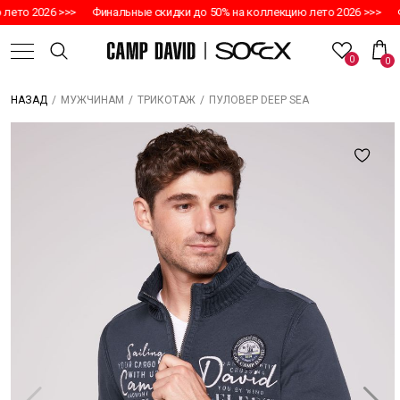
то 2026 >>>
Финальные скидки до 50% на коллекцию лето 2026 >>>
Фин
0
0
/
/
/
ПУЛОВЕР DEEP SEA
НАЗАД
МУЖЧИНАМ
ТРИКОТАЖ