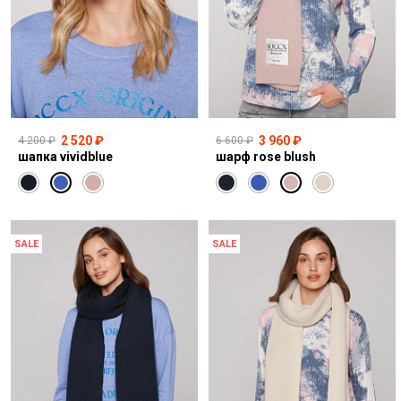
2 520 ₽
3 960 ₽
4 200 ₽
6 600 ₽
шапка vividblue
шарф rose blush
SALE
SALE