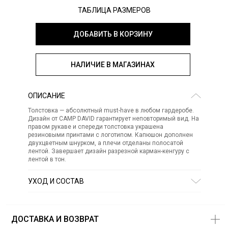
ТАБЛИЦА РАЗМЕРОВ
ДОБАВИТЬ В КОРЗИНУ
НАЛИЧИЕ В МАГАЗИНАХ
ОПИСАНИЕ
Толстовка — абсолютный must-have в любом гардеробе.
Дизайн от CAMP DAVID гарантирует неповторимый вид. На
правом рукаве и спереди толстовка украшена
резиновыми принтами с логотипом. Капюшон дополнен
двухцветным шнурком, а плечи отделаны полосатой
лентой. Завершает дизайн разрезной карман-кенгуру с
лентой в тон.
УХОД И СОСТАВ
Состав:
хлопок 100%
СТИРКА:
30 ° ручной режим
ОТБЕЛИВАНИЕ:
Не отбеливать
ДОСТАВКА И ВОЗВРАТ
ХИМИЧЕСКАЯ ЧИСТКА:
Не подвергать химчистке