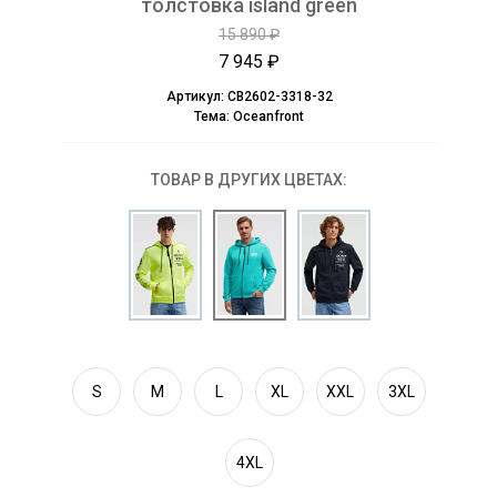
толстовка island green
15 890 ₽
7 945 ₽
Артикул:
CB2602-3318-32
Тема:
Oceanfront
ТОВАР В ДРУГИХ ЦВЕТАХ:
S
M
L
XL
XXL
3XL
4XL