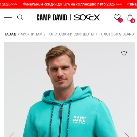
2026 >>>
Финальные скидки до 50% на коллекцию лето 2026 >>>
Финаль
0
0
/
/
/
ТОЛСТОВКА ISLAND 
НАЗАД
МУЖЧИНАМ
ТОЛСТОВКИ И СВИТШОТЫ