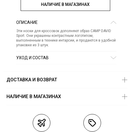
НАЛИЧИЕ В МАГАЗИНАХ
ОПИСАНИЕ
Эти носки для кроссовок дополняют образ CAMP DAVID
Sport. Они украшены контрастным логотипом,
выполненным в технике интарсии, и продаются в удобной
упаковке из 3 штук.
УХОД И СОСТАВ
Состав:
хлопок 74% полиамид 25% эластан 1%
СТИРКА:
30 ° ручной режим
ОТБЕЛИВАНИЕ:
Не отбеливать
ДОСТАВКА И ВОЗВРАТ
ХИМИЧЕСКАЯ ЧИСТКА:
Не подвергать химчистке
ГЛАЖЕНИЕ:
не гладить горячим (макс. 110 °)
СУШКА:
не сушить в стиральной машине
НАЛИЧИЕ В МАГАЗИНАХ
Магазины
Размеры в
наличии
Курьерская доставка СДЭК
ТЦ «Novaya Riga Outlet Village» -
39-42 — 1 шт.
магазин «Camp David»
Самовывоз из пункта выдачи СДЭК