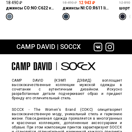
18 490 ₽
12 943 ₽
18 490 ₽
12 890 
джинсы CO:NO:C622 vintage blue print
джинсы NI:CO:R611 light vintage print jogg
шорты
CAMP DAVID | SOCCX
сайте СДЭК
CAMP DAVID (КЭМП ДЭВИД) воплощает
высококачественные коллекции мужской одежды в
сочетании с аутентичным дизайном. Искусно
разработанные детали подчеркивают образ и придают
бренду его отличительный стиль.
SOCCX - The Women's Brand (СОКС) олицетворяет
высококачественную моду, уникальный стиль и гармонию
жизни. Повседневная одежда проявляется в многогранных
и красочных коллекциях, дополненные аксессуарами и
обувью. При этом композиции принтов характеризуют SOCCX
и становятся отличительной изюминкой каждого предмета