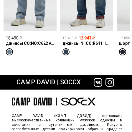
18 490 ₽
12 943 ₽
18 490 ₽
12 890 
джинсы CO:NO:C622 vintage blue print
джинсы NI:CO:R611 light vintage print jogg
шорты
CAMP DAVID | SOCCX
сайте СДЭК
CAMP DAVID (КЭМП ДЭВИД) воплощает
высококачественные коллекции мужской одежды в
сочетании с аутентичным дизайном. Искусно
разработанные детали подчеркивают образ и придают