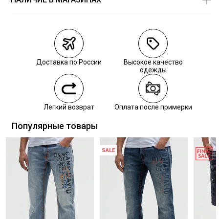
Магазины
Размеры в
наличии
Курьерская доставка СДЭК
Самовывоз из пункта выдачи СДЭК
Доставка по России
Высокое качество
Самовывоз из наших магазинов
одежды
Курьерская доставка СДЭК
Легкий возврат
Оплата после примерки
Самовывоз из пункта выдачи СДЭК
Популярные товары
SALE