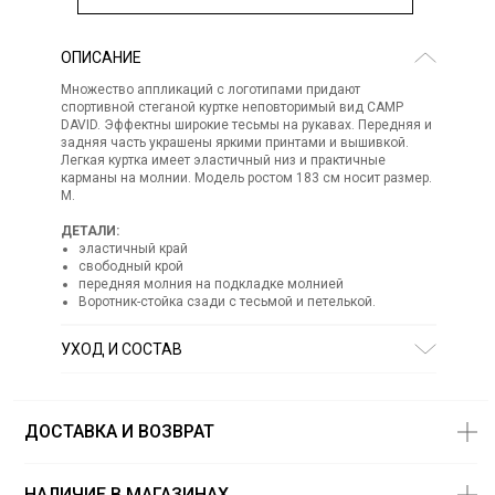
ОПИСАНИЕ
Множество аппликаций с логотипами придают
спортивной стеганой куртке неповторимый вид CAMP
DAVID. Эффектны широкие тесьмы на рукавах. Передняя и
задняя часть украшены яркими принтами и вышивкой.
Легкая куртка имеет эластичный низ и практичные
карманы на молнии. Модель ростом 183 см носит размер.
М.
ДЕТАЛИ:
эластичный край
свободный крой
передняя молния на подкладке молнией
Воротник-стойка сзади с тесьмой и петелькой.
УХОД И СОСТАВ
Состав:
100% полиэстер (нейлон), синтепух
СТИРКА:
деликатная стирка
ОТБЕЛИВАНИЕ:
отбеливание запрещено
ДОСТАВКА И ВОЗВРАТ
ХИМИЧЕСКАЯ ЧИСТКА:
химическая чистка запрещена
ГЛАЖЕНИЕ:
гладить запрещено
НАЛИЧИЕ В МАГАЗИНАХ