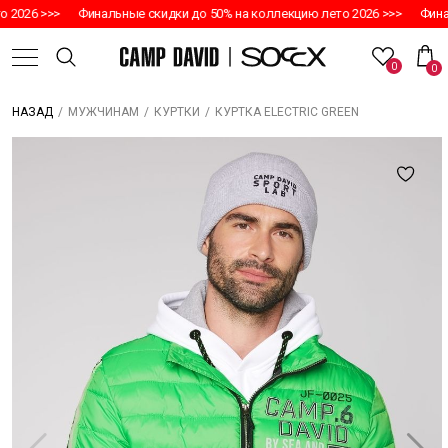
 2026 >>>
Финальные скидки до 50% на коллекцию лето 2026 >>>
Финал
0
0
/
/
/
КУРТКА ELECTRIC GREEN
НАЗАД
МУЖЧИНАМ
КУРТКИ