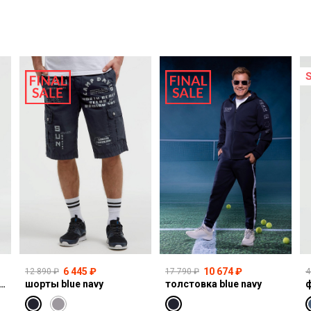
6 445 ₽
10 674 ₽
12 890 ₽
17 790 ₽
4
I:CO:R611 light vintage print jogg
шорты blue navy
толстовка blue navy
ф