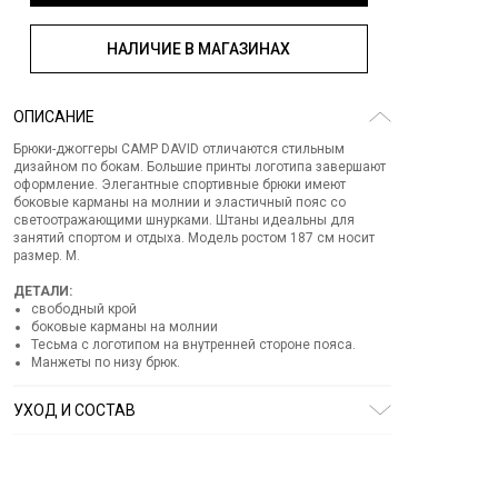
НАЛИЧИЕ В МАГАЗИНАХ
ОПИСАНИЕ
Брюки-джоггеры CAMP DAVID отличаются стильным
дизайном по бокам. Большие принты логотипа завершают
оформление. Элегантные спортивные брюки имеют
боковые карманы на молнии и эластичный пояс со
светоотражающими шнурками. Штаны идеальны для
занятий спортом и отдыха. Модель ростом 187 см носит
размер. М.
ДЕТАЛИ:
свободный крой
боковые карманы на молнии
Тесьма с логотипом на внутренней стороне пояса.
Манжеты по низу брюк.
УХОД И СОСТАВ
Состав:
76% полиэстер 24% хлопок
СТИРКА:
ручная стирка
ОТБЕЛИВАНИЕ:
отбеливание запрещено