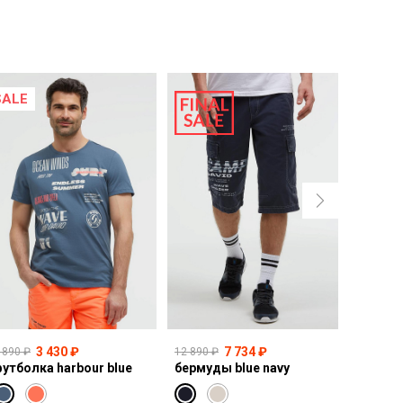
SALE
SALE
3 430 ₽
7 734 ₽
 890 ₽
12 890 ₽
14 990 ₽
утболка harbour blue
бермуды blue navy
свитшот