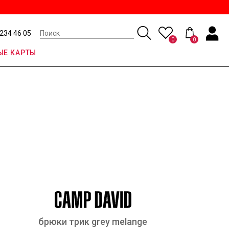
 234 46 05
0
0
Е КАРТЫ
брюки трик grey melange