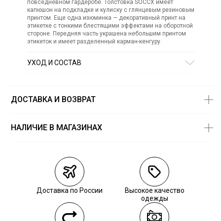
повседневном гардеробе. Толстовка SOCCX имеет
капюшон на подкладке и кулиску с глянцевым резиновым
принтом. Еще одна изюминка — декоративный принт на
этикетке с тонкими блестящими эффектами на оборотной
стороне. Передняя часть украшена небольшим принтом
этикеток и имеет разделенный карман-кенгуру.
УХОД И СОСТАВ
Состав:
полиэстер 55%, хлопок 45%
ДОСТАВКА И ВОЗВРАТ
НАЛИЧИЕ В МАГАЗИНАХ
Магазины
Размеры в
наличии
Курьерская доставка СДЭК
Самовывоз из пункта выдачи СДЭК
Доставка по России
Высокое качество
Самовывоз из наших магазинов
одежды