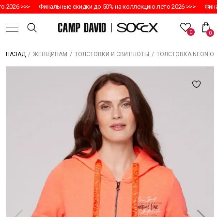
 2026 >>>
Финальные скидки до 50% на коллекцию лето 2026 >>>
Финал
0
0
/
/
/
ТОЛСТОВКА NEON O
НАЗАД
ЖЕНЩИНАМ
ТОЛСТОВКИ И СВИТШОТЫ