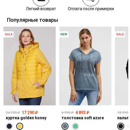
Курьерская доставка СДЭК
Легкий возврат
Оплата после примерки
Самовывоз из пункта выдачи СДЭК
Популярные товары
SALE
NEW
SALE
17 290 ₽
4 893 ₽
24 700 ₽
6 990 ₽
18 990 
куртка golden honey
толстовка soft azure