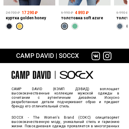
17 290 ₽
4 893 ₽
24 700 ₽
6 990 ₽
6 990 ₽
куртка golden honey
толстовка soft azure
толст
CAMP DAVID | SOCCX
сайте СДЭК
CAMP DAVID (КЭМП ДЭВИД) воплощает
высококачественные коллекции мужской одежды в
сочетании с аутентичным дизайном. Искусно
разработанные детали подчеркивают образ и придают
бренду его отличительный стиль.
SOCCX - The Women's Brand (СОКС) олицетворяет
высококачественную моду, уникальный стиль и гармонию
жизни. Повседневная одежда проявляется в многогранных