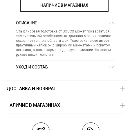
НАЛИЧИЕ В МАГАЗИНАХ
ОПИСАНИЕ
Эта флисовая толстовка от SOCCX может похвастаться
замечательной особенностью: длинная молния отлично
сохраняет тепло в области шеи. Толстовка также имеет
практичный капюшон с широкими манжетами и принтом
логотипа, а также карманы для рук на молнии. На левом
рукаве вышит логотип.
УХОД И СОСТАВ
Состав:
полиэстер 100%
СТИРКА:
30 ° ручной режим
ОТБЕЛИВАНИЕ:
Не отбеливать
ДОСТАВКА И ВОЗВРАТ
ХИМИЧЕСКАЯ ЧИСТКА:
Не подвергать химчистке
ГЛАЖЕНИЕ:
не гладить горячим (макс. 110 °)
СУШКА:
не сушить в стиральной машине
НАЛИЧИЕ В МАГАЗИНАХ
Магазины
Размеры в
наличии