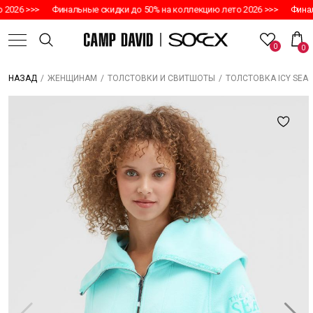
2026 >>>
Финальные скидки до 50% на коллекцию лето 2026 >>>
Финаль
0
0
/
/
/
ТОЛСТОВКА ICY SEA
НАЗАД
ЖЕНЩИНАМ
ТОЛСТОВКИ И СВИТШОТЫ