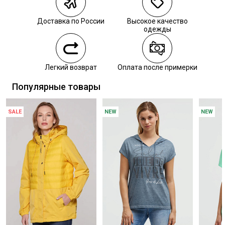
Курьерская доставка СДЭК
Самовывоз из пункта выдачи СДЭК
Доставка по России
Высокое качество
Самовывоз из наших магазинов
одежды
Курьерская доставка СДЭК
Легкий возврат
Оплата после примерки
Самовывоз из пункта выдачи СДЭК
Популярные товары
SALE
NEW
NEW