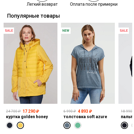
Легкий возврат
Оплата после примерки
Самовывоз из пункта выдачи СДЭК
Популярные товары
SALE
NEW
SALE
17 290 ₽
4 893 ₽
24 700 ₽
6 990 ₽
18 990 
куртка golden honey
толстовка soft azure