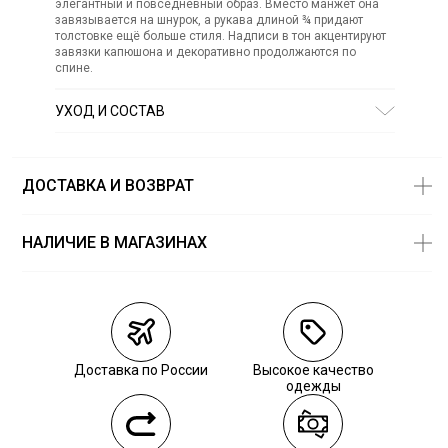
элегантный и повседневный образ. Вместо манжет она
завязывается на шнурок, а рукава длиной ¾ придают
толстовке ещё больше стиля. Надписи в тон акцентируют
завязки капюшона и декоративно продолжаются по
спине.
УХОД И СОСТАВ
Состав:
хлопок 85%, полиэстер 10%, эластан 5%
СТИРКА:
30 ° ручной режим
ОТБЕЛИВАНИЕ:
Не отбеливать
ДОСТАВКА И ВОЗВРАТ
ХИМИЧЕСКАЯ ЧИСТКА:
Не подвергать химчистке
ГЛАЖЕНИЕ:
не гладить горячим (макс. 110 °)
СУШКА:
не сушить в стиральной машине
НАЛИЧИЕ В МАГАЗИНАХ
Магазины
Размеры в
наличии
Курьерская доставка СДЭК
Самовывоз из пункта выдачи СДЭК
Доставка по России
Высокое качество
Самовывоз из наших магазинов
одежды
Курьерская доставка СДЭК