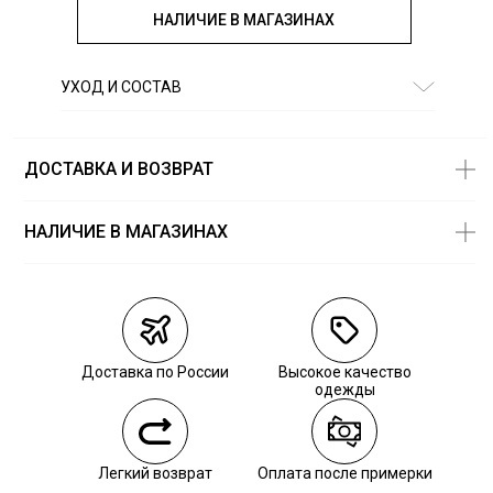
НАЛИЧИЕ В МАГАЗИНАХ
УХОД И СОСТАВ
Состав:
77% хлопок, 23% полиэстер
ДОСТАВКА И ВОЗВРАТ
НАЛИЧИЕ В МАГАЗИНАХ
Магазины
Размеры в
наличии
Курьерская доставка СДЭК
Самовывоз из пункта выдачи СДЭК
Доставка по России
Высокое качество
Самовывоз из наших магазинов
одежды
Курьерская доставка СДЭК
Легкий возврат
Оплата после примерки
Самовывоз из пункта выдачи СДЭК