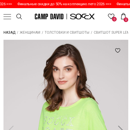
26 >>>
Финальные скидки до 50% на коллекцию лето 2026 >>>
Финальны
0
0
/
/
/
СВИТШОТ SUPER LE
НАЗАД
ЖЕНЩИНАМ
ТОЛСТОВКИ И СВИТШОТЫ