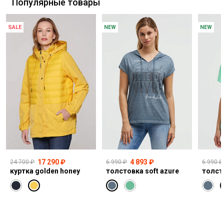
Популярные товары
SALE
NEW
NEW
17 290 ₽
4 893 ₽
24 700 ₽
6 990 ₽
6 990 ₽
куртка golden honey
толстовка soft azure
толст