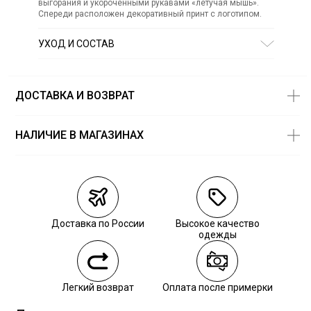
выгорания и укороченными рукавами «летучая мышь».
Спереди расположен декоративный принт с логотипом.
УХОД И СОСТАВ
Состав:
50% хлопок, 50% полиэстер
ДОСТАВКА И ВОЗВРАТ
НАЛИЧИЕ В МАГАЗИНАХ
Магазины
Размеры в
наличии
Курьерская доставка СДЭК
Самовывоз из пункта выдачи СДЭК
Доставка по России
Высокое качество
Самовывоз из наших магазинов
одежды
Курьерская доставка СДЭК
Легкий возврат
Оплата после примерки
Самовывоз из пункта выдачи СДЭК