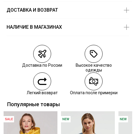
ДОСТАВКА И ВОЗВРАТ
НАЛИЧИЕ В МАГАЗИНАХ
Магазины
Размеры в
наличии
Курьерская доставка СДЭК
Самовывоз из пункта выдачи СДЭК
Доставка по России
Высокое качество
Самовывоз из наших магазинов
одежды
Курьерская доставка СДЭК
Легкий возврат
Оплата после примерки
Самовывоз из пункта выдачи СДЭК
Популярные товары
SALE
NEW
NEW