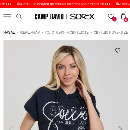
6 >>>
Финальные скидки до 50% на коллекцию лето 2026 >>>
Финальны
0
0
/
/
/
СВИТШОТ OVERSIZE P
НАЗАД
ЖЕНЩИНАМ
ТОЛСТОВКИ И СВИТШОТЫ