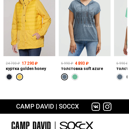
17 290 ₽
4 893 ₽
24 700 ₽
6 990 ₽
6 990 ₽
куртка golden honey
толстовка soft azure
толст
CAMP DAVID | SOCCX
сайте СДЭК