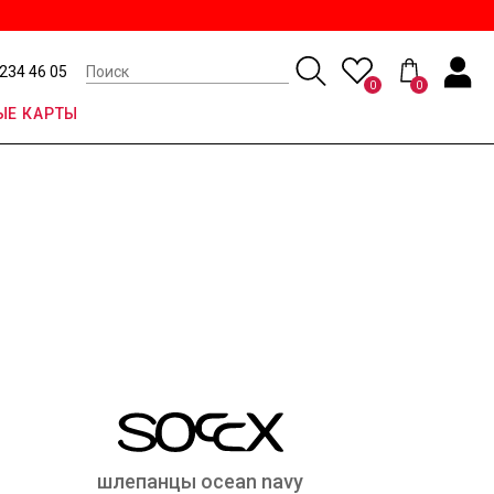
 234 46 05
0
0
Е КАРТЫ
шлепанцы ocean navy