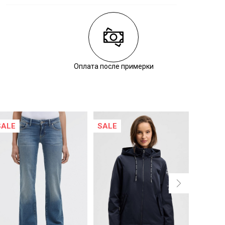
Состав:
100% этиленвинилацетат
Оплата после примерки
SALE
SALE
SALE