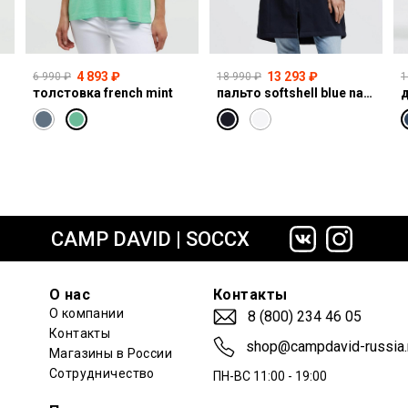
4 893 ₽
13 293 ₽
6 990 ₽
18 990 ₽
1
толстовка french mint
пальто softshell blue navy
сайте СДЭК
CAMP DAVID | SOCCX
О нас
Контакты
О компании
8 (800) 234 46 05
Контакты
shop@campdavid-russia.
Магазины в России
Сотрудничество
ПН-ВС 11:00 - 19:00