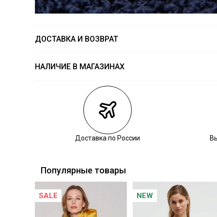
ДОСТАВКА И ВОЗВРАТ
НАЛИЧИЕ В МАГАЗИНАХ
Магазины
Размеры в на
Курьерская доставка СДЭК
Самовывоз из пункта выдачи СДЭК
Самовывоз из наших магазинов
Доставка по России
В
Курьерская доставка СДЭК
Самовывоз из пункта выдачи СДЭК
Популярные товары
SALE
NEW