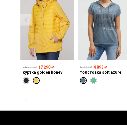
17 290 ₽
4 893 ₽
24 700 ₽
6 990 ₽
куртка golden honey
толстовка soft azure