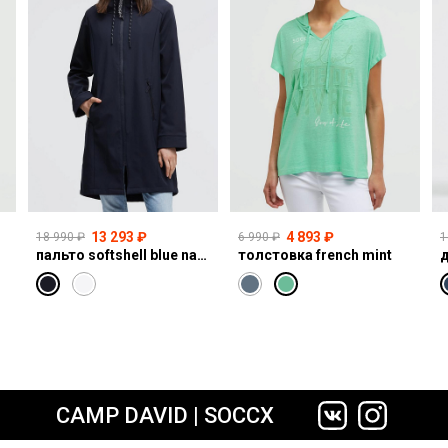
13 293 ₽
4 893 ₽
18 990 ₽
6 990 ₽
1
пальто softshell blue navy
толстовка french mint
сайте СДЭК
CAMP DAVID | SOCCX