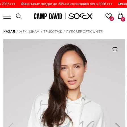
2026 >>>
Финальные скидки до 50% на коллекцию лето 2026 >>>
Финаль
0
0
/
/
/
ПУЛОВЕР OPTICWHITE
НАЗАД
ЖЕНЩИНАМ
ТРИКОТАЖ