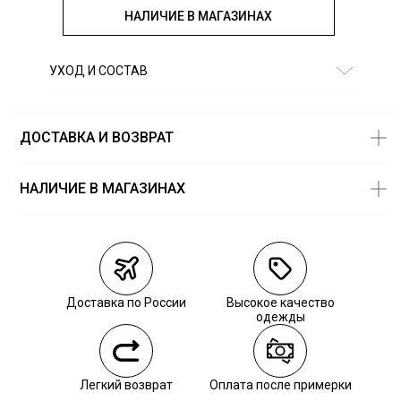
НАЛИЧИЕ В МАГАЗИНАХ
УХОД И СОСТАВ
Состав:
53% вискоза 43% полиэстер 4% др волокна
ДОСТАВКА И ВОЗВРАТ
НАЛИЧИЕ В МАГАЗИНАХ
Магазины
Размеры в
наличии
Курьерская доставка СДЭК
Самовывоз из пункта выдачи СДЭК
Доставка по России
Высокое качество
Самовывоз из наших магазинов
одежды
Курьерская доставка СДЭК
Легкий возврат
Оплата после примерки
Самовывоз из пункта выдачи СДЭК