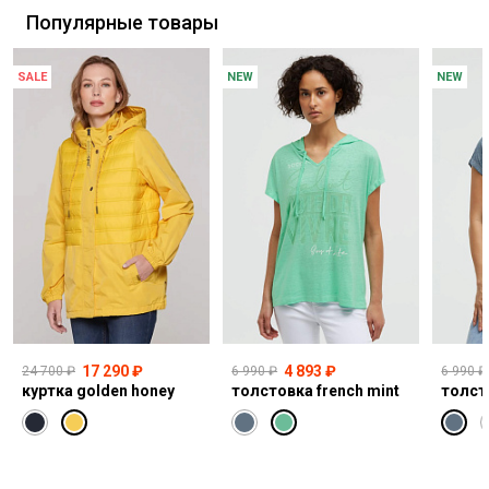
Популярные товары
SALE
NEW
NEW
17 290 ₽
4 893 ₽
24 700 ₽
6 990 ₽
6 990 ₽
куртка golden honey
толстовка french mint
толст