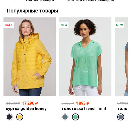
Самовывоз из пункта выдачи СДЭК
Популярные товары
SALE
NEW
NEW
17 290 ₽
4 893 ₽
24 700 ₽
6 990 ₽
6 990 ₽
куртка golden honey
толстовка french mint
толст