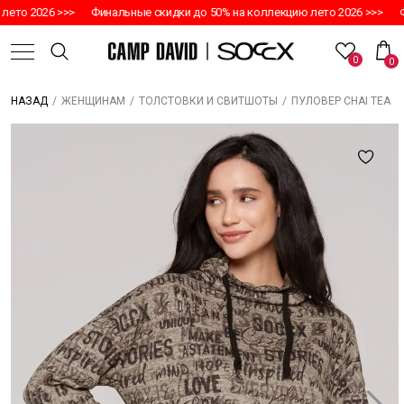
то 2026 >>>
Финальные скидки до 50% на коллекцию лето 2026 >>>
Фин
0
0
/
/
/
ПУЛОВЕР CHAI TEA
НАЗАД
ЖЕНЩИНАМ
ТОЛСТОВКИ И СВИТШОТЫ