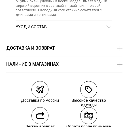
ощупь и очень удобный в носке. Модель имеет модный
широкий воротник с завязкой и яркий принт по всей
поверхности. Свободный крой отлично сочетается с
джинсами и леггинсами.
УХОД И СОСТАВ
Состав:
72% полиэстер, 25% вискоза, 3% эластан
СТИРКА:
30 ° ручной режим
ОТБЕЛИВАНИЕ:
Не отбеливать
ДОСТАВКА И ВОЗВРАТ
ХИМИЧЕСКАЯ ЧИСТКА:
Не подвергать химчистке
ГЛАЖЕНИЕ:
не гладить горячим (макс. 110 °)
СУШКА:
не сушить в стиральной машине
НАЛИЧИЕ В МАГАЗИНАХ
Магазины
Размеры в
наличии
Курьерская доставка СДЭК
Самовывоз из пункта выдачи СДЭК
Доставка по России
Высокое качество
Самовывоз из наших магазинов
одежды
Курьерская доставка СДЭК
Легкий возврат
Оплата после примерки