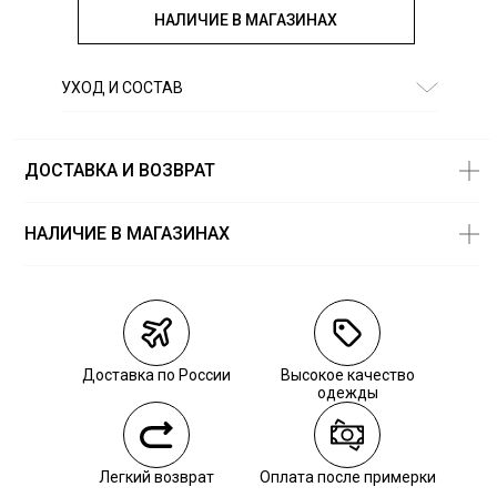
НАЛИЧИЕ В МАГАЗИНАХ
УХОД И СОСТАВ
Состав:
80% полиэстер 20% хлопок
ДОСТАВКА И ВОЗВРАТ
НАЛИЧИЕ В МАГАЗИНАХ
Магазины
Размеры в
наличии
Курьерская доставка СДЭК
Самовывоз из пункта выдачи СДЭК
Доставка по России
Высокое качество
Самовывоз из наших магазинов
одежды
Курьерская доставка СДЭК
Легкий возврат
Оплата после примерки
Самовывоз из пункта выдачи СДЭК