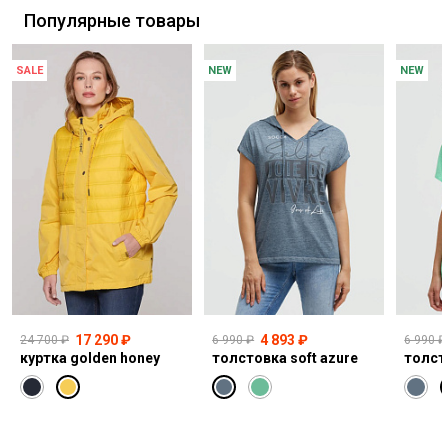
Популярные товары
SALE
NEW
NEW
17 290 ₽
4 893 ₽
24 700 ₽
6 990 ₽
6 990 ₽
куртка golden honey
толстовка soft azure
толст