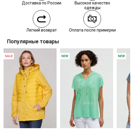
Доставка по России
Высокое качество
Самовывоз из наших магазинов
одежды
Курьерская доставка СДЭК
Легкий возврат
Оплата после примерки
Самовывоз из пункта выдачи СДЭК
Популярные товары
SALE
NEW
NEW