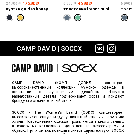
17 290 ₽
4 893 ₽
24 700 ₽
6 990 ₽
6 990 ₽
куртка golden honey
толстовка french mint
толст
CAMP DAVID | SOCCX
сайте СДЭК
CAMP DAVID (КЭМП ДЭВИД) воплощает
высококачественные коллекции мужской одежды в
сочетании с аутентичным дизайном. Искусно
разработанные детали подчеркивают образ и придают
бренду его отличительный стиль.
SOCCX - The Women's Brand (СОКС) олицетворяет
высококачественную моду, уникальный стиль и гармонию
жизни. Повседневная одежда проявляется в многогранных
и красочных коллекциях, дополненные аксессуарами и
обувью. При этом композиции принтов характеризуют SOCCX