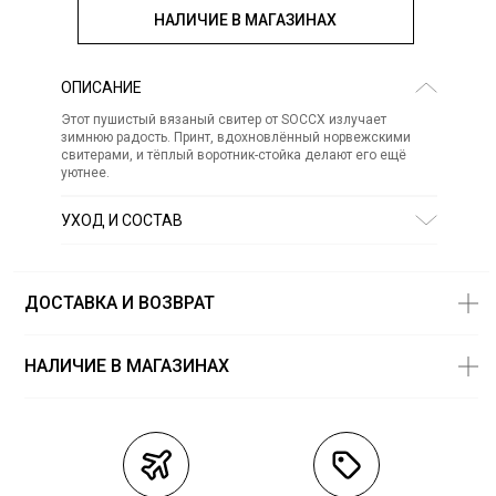
НАЛИЧИЕ В МАГАЗИНАХ
ОПИСАНИЕ
Этот пушистый вязаный свитер от SOCCX излучает
зимнюю радость. Принт, вдохновлённый норвежскими
свитерами, и тёплый воротник-стойка делают его ещё
уютнее.
УХОД И СОСТАВ
Состав:
полиэстер 100%
СТИРКА:
30 ° ручной режим
ОТБЕЛИВАНИЕ:
Не отбеливать
ДОСТАВКА И ВОЗВРАТ
ХИМИЧЕСКАЯ ЧИСТКА:
Не подвергать химчистке
ГЛАЖЕНИЕ:
не гладить горячим (макс. 110 °)
СУШКА:
не сушить в стиральной машине
НАЛИЧИЕ В МАГАЗИНАХ
Магазины
Размеры в
наличии
Курьерская доставка СДЭК
Самовывоз из пункта выдачи СДЭК