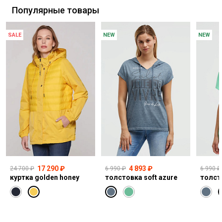
Популярные товары
SALE
NEW
NEW
17 290 ₽
4 893 ₽
24 700 ₽
6 990 ₽
6 990 ₽
куртка golden honey
толстовка soft azure
толст