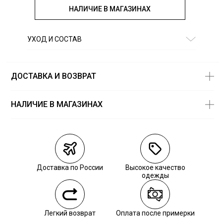
НАЛИЧИЕ В МАГАЗИНАХ
УХОД И СОСТАВ
Состав:
71% полиэстер, 26% вискоза, 3% другие волокна
ДОСТАВКА И ВОЗВРАТ
НАЛИЧИЕ В МАГАЗИНАХ
Магазины
Размеры в
наличии
Курьерская доставка СДЭК
Самовывоз из пункта выдачи СДЭК
Доставка по России
Высокое качество
Самовывоз из наших магазинов
одежды
Курьерская доставка СДЭК
Легкий возврат
Оплата после примерки
Самовывоз из пункта выдачи СДЭК