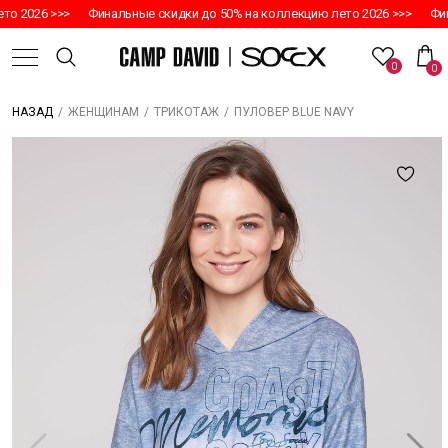
о 2026 >>>
Финальные скидки до 50% на коллекцию лето 2026 >>>
Фина
0
0
/
/
/
ПУЛОВЕР BLUE NAVY
НАЗАД
ЖЕНЩИНАМ
ТРИКОТАЖ