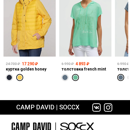
17 290 ₽
4 893 ₽
24 700 ₽
6 990 ₽
6 990 ₽
куртка golden honey
толстовка french mint
толст
CAMP DAVID | SOCCX
сайте СДЭК