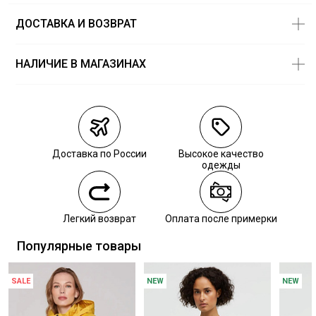
ДОСТАВКА И ВОЗВРАТ
НАЛИЧИЕ В МАГАЗИНАХ
Магазины
Размеры в
наличии
Курьерская доставка СДЭК
Самовывоз из пункта выдачи СДЭК
Доставка по России
Высокое качество
Самовывоз из наших магазинов
одежды
Курьерская доставка СДЭК
Легкий возврат
Оплата после примерки
Самовывоз из пункта выдачи СДЭК
Популярные товары
SALE
NEW
NEW