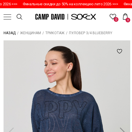
2026 >>>
Финальные скидки до 50% на коллекцию лето 2026 >>>
Финал
0
0
/
/
/
ПУЛОВЕР 3/4 BLUEBERRY
НАЗАД
ЖЕНЩИНАМ
ТРИКОТАЖ