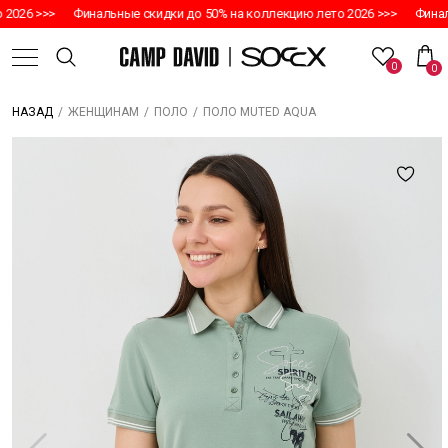
2026 >>>
Финальные скидки до 50% на коллекцию лето 2026 >>>
Финаль
0
0
/
/
/
ПОЛО MUTED AQUA
НАЗАД
ЖЕНЩИНАМ
ПОЛО