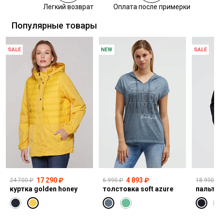
Легкий возврат
Оплата после примерки
Самовывоз из пункта выдачи СДЭК
Популярные товары
SALE
NEW
SALE
17 290 ₽
4 893 ₽
24 700 ₽
6 990 ₽
18 990 
куртка golden honey
толстовка soft azure