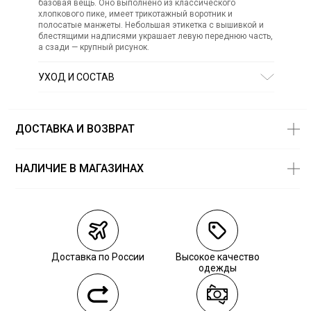
базовая вещь. Оно выполнено из классического
хлопкового пике, имеет трикотажный воротник и
полосатые манжеты. Небольшая этикетка с вышивкой и
блестящими надписями украшает левую переднюю часть,
а сзади — крупный рисунок.
УХОД И СОСТАВ
Состав:
хлопок 95%, эластан 5%
ДОСТАВКА И ВОЗВРАТ
НАЛИЧИЕ В МАГАЗИНАХ
Магазины
Размеры в
наличии
Курьерская доставка СДЭК
Самовывоз из пункта выдачи СДЭК
Доставка по России
Высокое качество
Самовывоз из наших магазинов
одежды
Курьерская доставка СДЭК