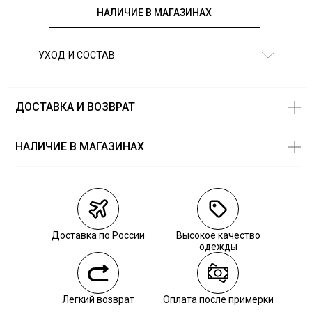
НАЛИЧИЕ В МАГАЗИНАХ
УХОД И СОСТАВ
Состав:
100% лиоцелл
ДОСТАВКА И ВОЗВРАТ
НАЛИЧИЕ В МАГАЗИНАХ
Магазины
Размеры в
наличии
Курьерская доставка СДЭК
Самовывоз из пункта выдачи СДЭК
Доставка по России
Высокое качество
Самовывоз из наших магазинов
одежды
Курьерская доставка СДЭК
Легкий возврат
Оплата после примерки
Самовывоз из пункта выдачи СДЭК