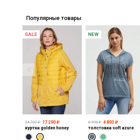
Курьерская доставка СДЭК
Самовывоз из пункта выдачи СДЭК
Популярные товары
SALE
NEW
17 290 ₽
4 893 ₽
24 700 ₽
6 990 ₽
куртка golden honey
толстовка soft azure