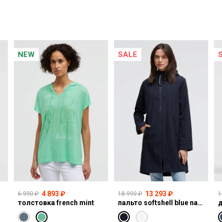
NEW
SALE
4 893 ₽
13 293 ₽
6 990 ₽
18 990 ₽
1
толстовка french mint
пальто softshell blue navy