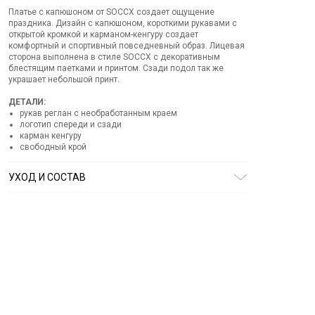
Платье с капюшоном от SOCCX создает ощущение
праздника. Дизайн с капюшоном, короткими рукавами с
открытой кромкой и карманом-кенгуру создает
комфортный и спортивный повседневный образ. Лицевая
сторона выполнена в стиле SOCCX с декоративным
блестящим паетками и принтом. Сзади подол так же
украшает небольшой принт.
ДЕТАЛИ:
рукав реглан с необработанным краем
логотип спереди и сзади
карман кенгуру
свободный крой
УХОД И СОСТАВ
Состав:
67% хлопок, 33% полиэстер
ОТБЕЛИВАНИЕ:
Не отбеливать
СУШКА:
не сушить в стиральной машине