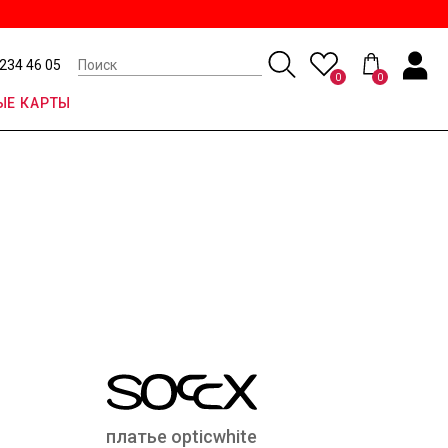
 234 46 05
0
0
Е КАРТЫ
платье opticwhite