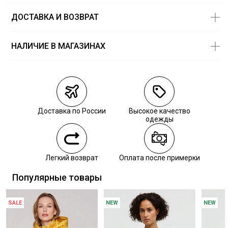
ДОСТАВКА И ВОЗВРАТ
НАЛИЧИЕ В МАГАЗИНАХ
Магазины
Размеры в
наличии
Курьерская доставка СДЭК
Самовывоз из пункта выдачи СДЭК
Доставка по России
Высокое качество
Самовывоз из наших магазинов
одежды
Курьерская доставка СДЭК
Легкий возврат
Оплата после примерки
Самовывоз из пункта выдачи СДЭК
Популярные товары
SALE
NEW
NEW