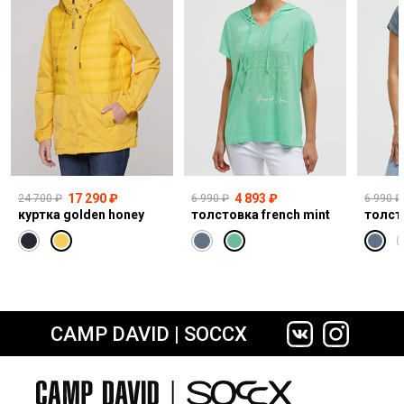
17 290 ₽
4 893 ₽
24 700 ₽
6 990 ₽
6 990 ₽
куртка golden honey
толстовка french mint
толст
CAMP DAVID | SOCCX
сайте СДЭК