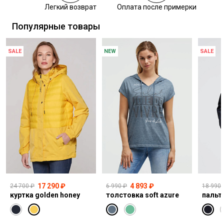
Легкий возврат
Оплата после примерки
Самовывоз из пункта выдачи СДЭК
Популярные товары
SALE
NEW
SALE
17 290 ₽
4 893 ₽
24 700 ₽
6 990 ₽
18 990 
куртка golden honey
толстовка soft azure