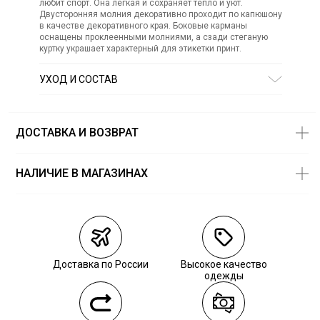
любит спорт. Она легкая и сохраняет тепло и уют.
Двусторонняя молния декоративно проходит по капюшону
в качестве декоративного края. Боковые карманы
оснащены проклеенными молниями, а сзади стеганую
куртку украшает характерный для этикетки принт.
УХОД И СОСТАВ
Состав:
полиакрил 100%
ДОСТАВКА И ВОЗВРАТ
НАЛИЧИЕ В МАГАЗИНАХ
Магазины
Размеры в
наличии
Курьерская доставка СДЭК
Самовывоз из пункта выдачи СДЭК
Доставка по России
Высокое качество
Самовывоз из наших магазинов
одежды
Курьерская доставка СДЭК