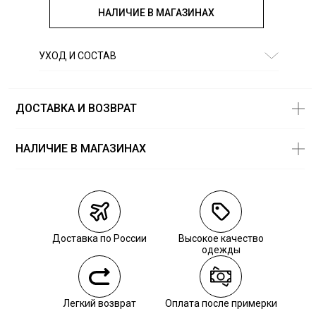
НАЛИЧИЕ В МАГАЗИНАХ
УХОД И СОСТАВ
Состав:
100% хлопок
ДОСТАВКА И ВОЗВРАТ
НАЛИЧИЕ В МАГАЗИНАХ
Магазины
Размеры в
наличии
Курьерская доставка СДЭК
Самовывоз из пункта выдачи СДЭК
Доставка по России
Высокое качество
Самовывоз из наших магазинов
одежды
Курьерская доставка СДЭК
Легкий возврат
Оплата после примерки
Самовывоз из пункта выдачи СДЭК