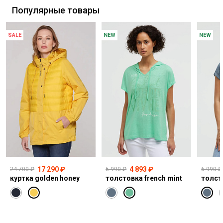
Популярные товары
SALE
NEW
NEW
17 290 ₽
4 893 ₽
24 700 ₽
6 990 ₽
6 990 ₽
куртка golden honey
толстовка french mint
толст