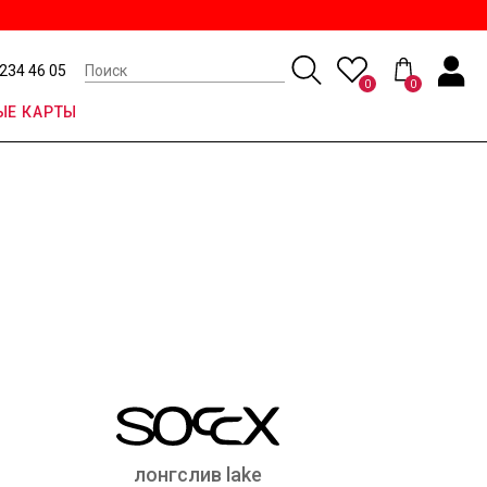
 234 46 05
0
0
Е КАРТЫ
лонгслив lake