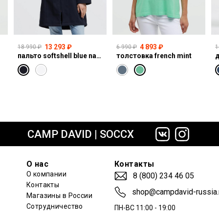
13 293 ₽
4 893 ₽
18 990 ₽
6 990 ₽
1
пальто softshell blue navy
толстовка french mint
сайте СДЭК
CAMP DAVID | SOCCX
О нас
Контакты
О компании
8 (800) 234 46 05
Контакты
shop@campdavid-russia.
Магазины в России
Сотрудничество
ПН-ВС 11:00 - 19:00