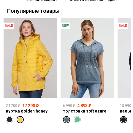
Самовывоз из пункта выдачи СДЭК
Популярные товары
SALE
NEW
SALE
17 290 ₽
4 893 ₽
24 700 ₽
6 990 ₽
18 990 
куртка golden honey
толстовка soft azure