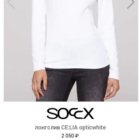
лонгслив CE:LIA opticwhite
2 050 ₽