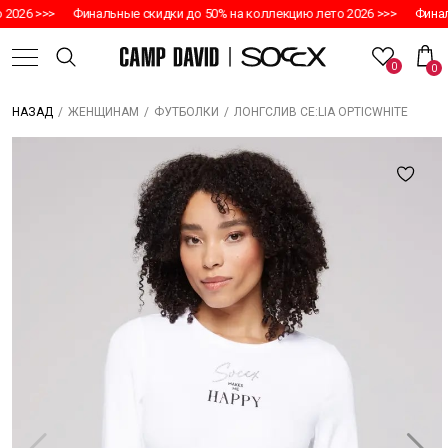
2026 >>>
Финальные скидки до 50% на коллекцию лето 2026 >>>
Финаль
0
0
/
/
/
ЛОНГСЛИВ CE:LIA OPTICWHITE
НАЗАД
ЖЕНЩИНАМ
ФУТБОЛКИ