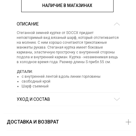
НАЛИЧИЕ В МАГАЗИНАХ
ОПИСАНИЕ
Стеганной зимней куртке от SOCCX придает
неповторимый вид вязаный шарф, который отстегивается
на молнию. С ним хорошо сочетаются трикотажные
манжеты рукава. Стеганая куртка имеет боковые
карманы, эластичную прострочку с внутренней стороны
подола и внутренний карман. Куртка - незаменимая вещь
в холодное время года. Размер длины S прибл.55 см.
ДЕТАЛИ:
с внутренней лентой вдоль линии горловины
свободный крой
Шарф съемный
УХОД И СОСТАВ
Состав:
100% полиамид
СТИРКА:
деликатная стирка
ОТБЕЛИВАНИЕ:
отбеливание запрещено
ДОСТАВКА И ВОЗВРАТ
ХИМИЧЕСКАЯ ЧИСТКА:
химическая чистка запрещена
ГЛАЖЕНИЕ:
гладить запрещено