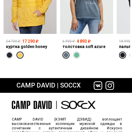
17 290 ₽
4 893 ₽
24 700 ₽
6 990 ₽
18 990 
куртка golden honey
толстовка soft azure
CAMP DAVID | SOCCX
сайте СДЭК
CAMP DAVID (КЭМП ДЭВИД) воплощает
высококачественные коллекции мужской одежды в
сочетании с аутентичным дизайном. Искусно