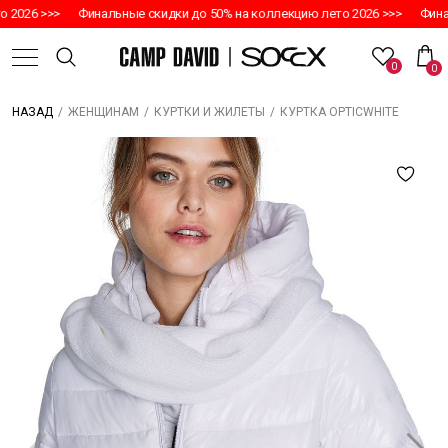
 2026 >>>
Финальные скидки до 50% на коллекцию лето 2026 >>>
Финал
0
0
/
/
/
КУРТКА OPTICWHITE
НАЗАД
ЖЕНЩИНАМ
КУРТКИ И ЖИЛЕТЫ