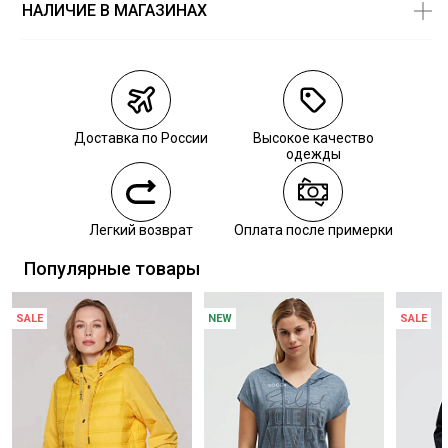
СУШКА:
барабанная сушка запрещена
НАЛИЧИЕ В МАГАЗИНАХ
Магазины
Размеры в
наличии
Курьерская доставка СДЭК
Самовывоз из пункта выдачи СДЭК
Доставка по России
Высокое качество
Самовывоз из наших магазинов
одежды
Курьерская доставка СДЭК
Легкий возврат
Оплата после примерки
Самовывоз из пункта выдачи СДЭК
Популярные товары
SALE
NEW
SALE