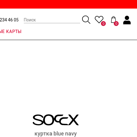
 234 46 05
0
0
Е КАРТЫ
куртка blue navy