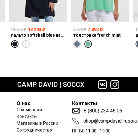
13 293 ₽
4 893 ₽
18 990 ₽
6 990 ₽
1
пальто softshell blue navy
толстовка french mint
сайте СДЭК
CAMP DAVID | SOCCX
О нас
Контакты
О компании
8 (800) 234 46 05
Контакты
shop@campdavid-russia.
Магазины в России
Сотрудничество
ПН-ВС 11:00 - 19:00