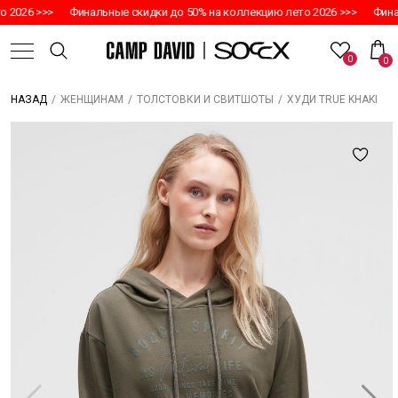
 2026 >>>
Финальные скидки до 50% на коллекцию лето 2026 >>>
Финал
0
0
/
/
/
ХУДИ TRUE KHAKI
НАЗАД
ЖЕНЩИНАМ
ТОЛСТОВКИ И СВИТШОТЫ