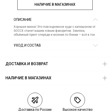
НАЛИЧИЕ В МАГАЗИНАХ
ОПИСАНИЕ
Хорошая жизнь! Это повседневное худи с капюшоном от
SOCCX станет вашим новым фаворитом. Завязка,
объёмный принт спереди и молнии по бокам — всё в тон.
УХОД И СОСТАВ
Состав:
хлопок 95%, эластан 5%
СТИРКА:
30 ° ручной режим
ОТБЕЛИВАНИЕ:
Не отбеливать
ДОСТАВКА И ВОЗВРАТ
ХИМИЧЕСКАЯ ЧИСТКА:
Не подвергать химчистке
ГЛАЖЕНИЕ:
не гладить горячим (макс. 110 °)
СУШКА:
не сушить в стиральной машине
НАЛИЧИЕ В МАГАЗИНАХ
Магазины
Размеры в
наличии
Курьерская доставка СДЭК
ТЦ «Novaya Riga Outlet Village» -
XS — 1 шт.
магазин «Camp David»
M — 2 шт.
Самовывоз из пункта выдачи СДЭК
м. Строгино, Московская область,
Доставка по России
Высокое качество
L — 1 шт.