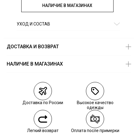
НАЛИЧИЕ В МАГАЗИНАХ
УХОД И СОСТАВ
Состав:
100% хлопок
ДОСТАВКА И ВОЗВРАТ
НАЛИЧИЕ В МАГАЗИНАХ
Магазины
Размеры в
наличии
Курьерская доставка СДЭК
Самовывоз из пункта выдачи СДЭК
Доставка по России
Высокое качество
Самовывоз из наших магазинов
одежды
Курьерская доставка СДЭК
Легкий возврат
Оплата после примерки
Самовывоз из пункта выдачи СДЭК