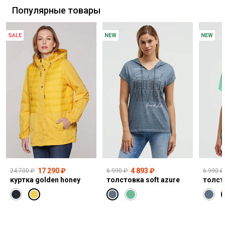
Популярные товары
SALE
NEW
NEW
17 290 ₽
4 893 ₽
24 700 ₽
6 990 ₽
6 990 ₽
куртка golden honey
толстовка soft azure
толст