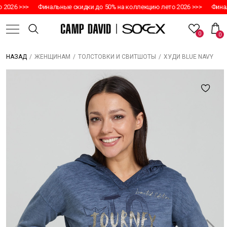
2026 >>>
Финальные скидки до 50% на коллекцию лето 2026 >>>
Финал
0
0
/
/
/
ХУДИ BLUE NAVY
НАЗАД
ЖЕНЩИНАМ
ТОЛСТОВКИ И СВИТШОТЫ