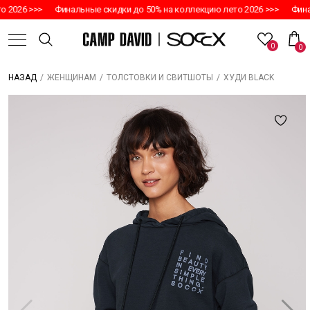
 2026 >>>
Финальные скидки до 50% на коллекцию лето 2026 >>>
Финал
0
0
/
/
/
ХУДИ BLACK
НАЗАД
ЖЕНЩИНАМ
ТОЛСТОВКИ И СВИТШОТЫ