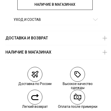
НАЛИЧИЕ В МАГАЗИНАХ
УХОД И СОСТАВ
Состав:
90% хлопок, 10% лен
ДОСТАВКА И ВОЗВРАТ
НАЛИЧИЕ В МАГАЗИНАХ
Магазины
Размеры в
наличии
Курьерская доставка СДЭК
Самовывоз из пункта выдачи СДЭК
Доставка по России
Высокое качество
Самовывоз из наших магазинов
одежды
Курьерская доставка СДЭК
Легкий возврат
Оплата после примерки
Самовывоз из пункта выдачи СДЭК