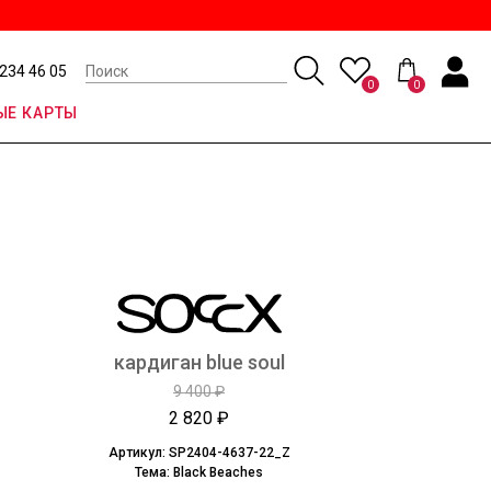
 234 46 05
0
0
Е КАРТЫ
кардиган blue soul
9 400 ₽
2 820 ₽
Артикул:
SP2404-4637-22_Z
Тема:
Black Beaches