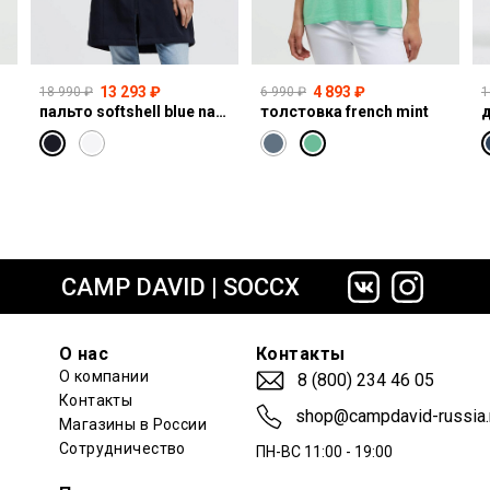
13 293 ₽
4 893 ₽
18 990 ₽
6 990 ₽
1
пальто softshell blue navy
толстовка french mint
сайте СДЭК
CAMP DAVID | SOCCX
О нас
Контакты
О компании
8 (800) 234 46 05
Контакты
shop@campdavid-russia.
Магазины в России
Сотрудничество
ПН-ВС 11:00 - 19:00