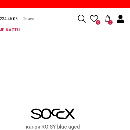
 234 46 05
0
0
Е КАРТЫ
капри RO:SY blue aged