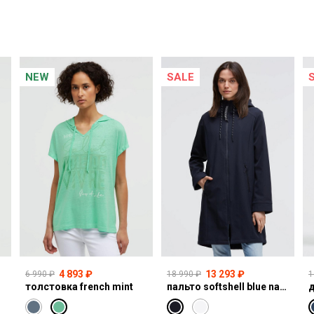
NEW
SALE
4 893 ₽
13 293 ₽
6 990 ₽
18 990 ₽
1
толстовка french mint
пальто softshell blue navy