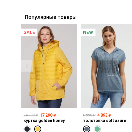
Курьерская доставка СДЭК
Самовывоз из пункта выдачи СДЭК
Популярные товары
SALE
NEW
17 290 ₽
4 893 ₽
24 700 ₽
6 990 ₽
куртка golden honey
толстовка soft azure