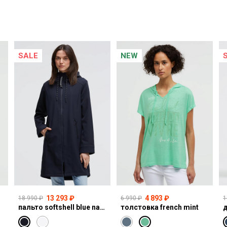
SALE
NEW
13 293 ₽
4 893 ₽
18 990 ₽
6 990 ₽
1
пальто softshell blue navy
толстовка french mint