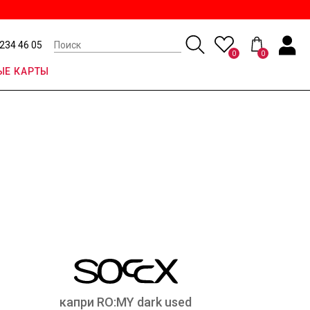
 234 46 05
0
0
Е КАРТЫ
капри RO:MY dark used