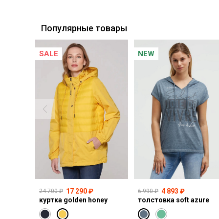
Курьерская доставка СДЭК
Самовывоз из пункта выдачи СДЭК
Популярные товары
SALE
NEW
17 290 ₽
4 893 ₽
24 700 ₽
6 990 ₽
куртка golden honey
толстовка soft azure