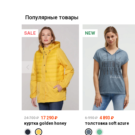
Курьерская доставка СДЭК
Самовывоз из пункта выдачи СДЭК
Популярные товары
SALE
NEW
17 290 ₽
4 893 ₽
24 700 ₽
6 990 ₽
куртка golden honey
толстовка soft azure