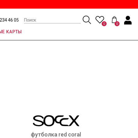
 234 46 05
0
0
Е КАРТЫ
футболка red coral