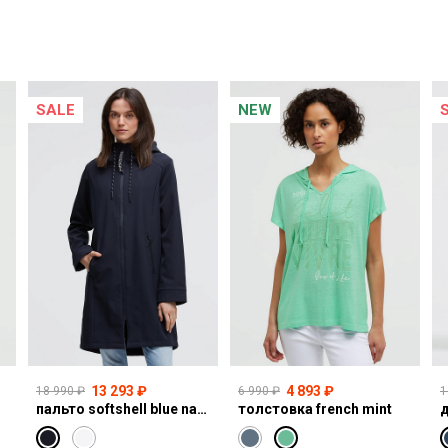
SALE
NEW
13 293 ₽
4 893 ₽
18 990 ₽
6 990 ₽
1
пальто softshell blue navy
толстовка french mint