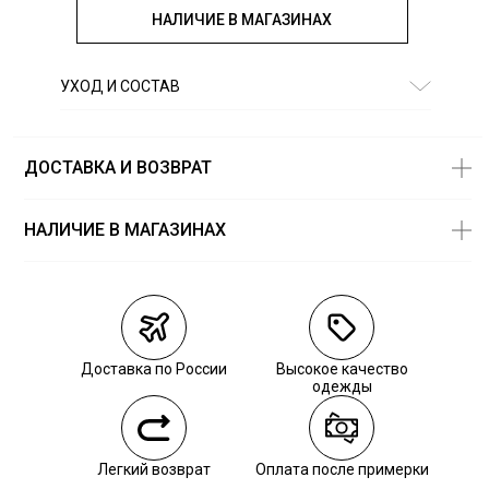
НАЛИЧИЕ В МАГАЗИНАХ
УХОД И СОСТАВ
Состав:
полиэстер 65%, вискоза 35%
ДОСТАВКА И ВОЗВРАТ
НАЛИЧИЕ В МАГАЗИНАХ
Магазины
Размеры в
наличии
Курьерская доставка СДЭК
Самовывоз из пункта выдачи СДЭК
Доставка по России
Высокое качество
Самовывоз из наших магазинов
одежды
Курьерская доставка СДЭК
Легкий возврат
Оплата после примерки
Самовывоз из пункта выдачи СДЭК