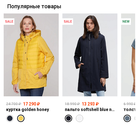
Популярные товары
SALE
SALE
NEW
17 290 ₽
13 293 ₽
24 700 ₽
18 990 ₽
6 990 ₽
куртка golden honey
пальто softshell blue navy
толст