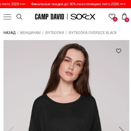
то 2026 >>>
Финальные скидки до 50% на коллекцию лето 2026 >>>
Фи
0
0
/
/
/
ФУТБОЛКА OVERSIZE BLACK
НАЗАД
ЖЕНЩИНАМ
ФУТБОЛКИ