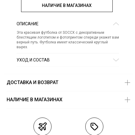
НАЛИЧИЕ В МАГАЗИНАХ
ОПИСАНИЕ
Эта красивая футболка от SOCCX с декоративным
блестящим логотипом и фотопринтом спереди укажет вам
верный путь. Футболка имеет классический круглый
вырез.
УХОД И СОСТАВ
Состав:
хлопок 100%
СТИРКА:
30 ° ручной режим
ОТБЕЛИВАНИЕ:
Не отбеливать
ДОСТАВКА И ВОЗВРАТ
ХИМИЧЕСКАЯ ЧИСТКА:
Не подвергать химчистке
ГЛАЖЕНИЕ:
не гладить горячим (макс. 110 °)
СУШКА:
не сушить в стиральной машине
НАЛИЧИЕ В МАГАЗИНАХ
Магазины
Размеры в
наличии
Курьерская доставка СДЭК
ТЦ «Novaya Riga Outlet Village» -
XS — 1 шт.
магазин «Camp David»
Самовывоз из пункта выдачи СДЭК