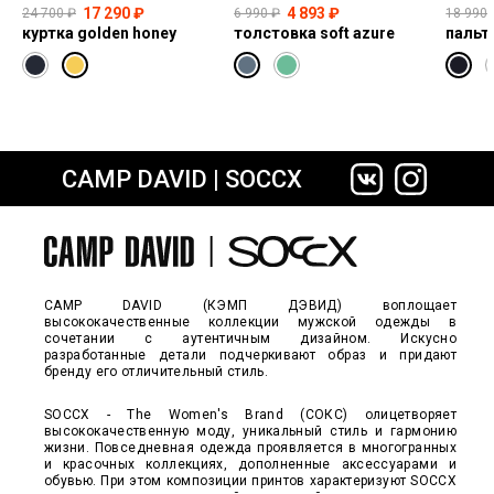
17 290 ₽
4 893 ₽
24 700 ₽
6 990 ₽
18 990 
куртка golden honey
толстовка soft azure
CAMP DAVID | SOCCX
сайте СДЭК
CAMP DAVID (КЭМП ДЭВИД) воплощает
высококачественные коллекции мужской одежды в
сочетании с аутентичным дизайном. Искусно
разработанные детали подчеркивают образ и придают
бренду его отличительный стиль.
SOCCX - The Women's Brand (СОКС) олицетворяет
высококачественную моду, уникальный стиль и гармонию
жизни. Повседневная одежда проявляется в многогранных
и красочных коллекциях, дополненные аксессуарами и
обувью. При этом композиции принтов характеризуют SOCCX