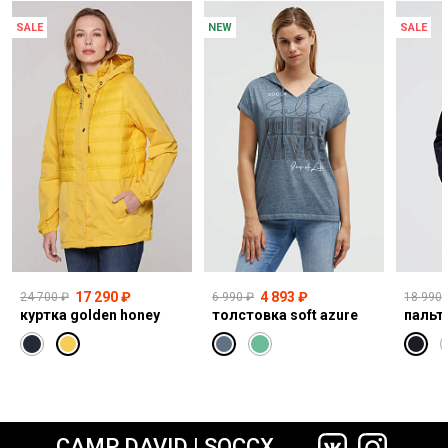
SALE
NEW
SALE
17 290 ₽
4 893 ₽
24 700 ₽
6 990 ₽
18 990 
куртка golden honey
толстовка soft azure
CAMP DAVID | SOCCX