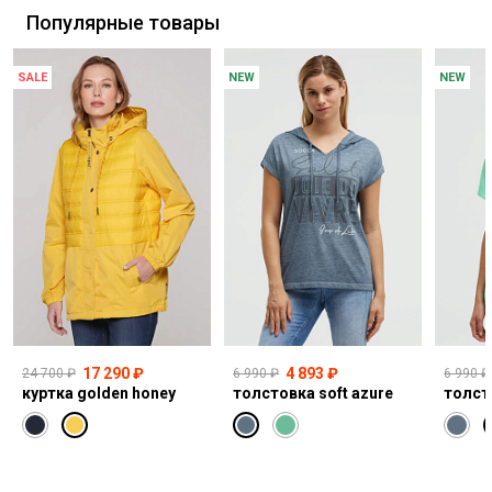
Популярные товары
SALE
NEW
NEW
17 290 ₽
4 893 ₽
24 700 ₽
6 990 ₽
6 990 ₽
куртка golden honey
толстовка soft azure
толст