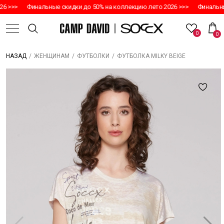
6 >>>
Финальные скидки до 50% на коллекцию лето 2026 >>>
Финальные
0
0
/
/
/
ФУТБОЛКА MILKY BEIGE
НАЗАД
ЖЕНЩИНАМ
ФУТБОЛКИ