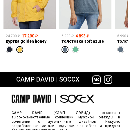
17 290 ₽
4 893 ₽
24 700 ₽
6 990 ₽
6 990 ₽
куртка golden honey
толстовка soft azure
толст
CAMP DAVID | SOCCX
сайте СДЭК
CAMP DAVID (КЭМП ДЭВИД) воплощает
высококачественные коллекции мужской одежды в
сочетании с аутентичным дизайном. Искусно
разработанные детали подчеркивают образ и придают