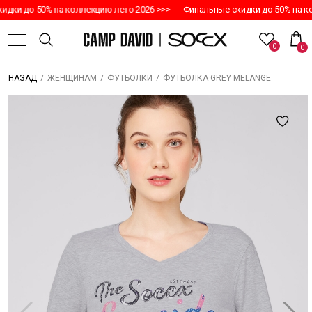
дки до 50% на коллекцию лето 2026 >>>
Финальные скидки до 50% на ко
0
0
/
/
/
ФУТБОЛКА GREY MELANGE
НАЗАД
ЖЕНЩИНАМ
ФУТБОЛКИ