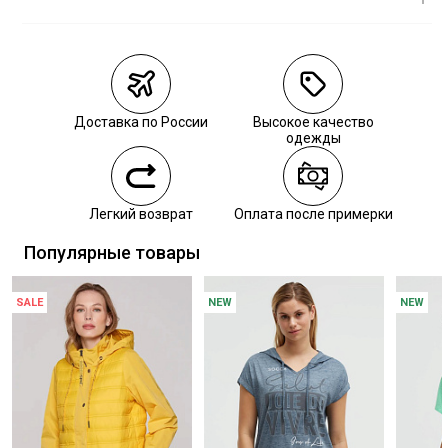
Магазины
Размеры в
наличии
Курьерская доставка СДЭК
Самовывоз из пункта выдачи СДЭК
Доставка по России
Высокое качество
Самовывоз из наших магазинов
одежды
Курьерская доставка СДЭК
Легкий возврат
Оплата после примерки
Самовывоз из пункта выдачи СДЭК
Популярные товары
SALE
NEW
NEW