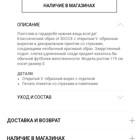
НАЛИЧИЕ В МАГАЗИНАХ
ОПИСАНИЕ
Лонгслив в гардеробе нужная вещь всегда!
Классический образ от SOCCX с открытым V -образным
вырезом и декораьтвным принтом со стразами,
создающими необычный красивый образ. Закругленный
подол слегка удлиненный сзади придает казалось бы
обычной футболке женственности. Модель ростом 179 см
носит размер S
ДЕТАЛИ:
Открытый V -образный вырез с отделкой
Печать этикеток со стразами и пайетками
УХОД И СОСТАВ
Состав:
66% полиэстер 34% хлопок
СТИРКА:
ручная стирка
ОТБЕЛИВАНИЕ:
отбеливание запрещено
ДОСТАВКА И ВОЗВРАТ
ХИМИЧЕСКАЯ ЧИСТКА:
химическая чистка запрещена
ГЛАЖЕНИЕ:
гладить при низкой температуре до 110
СУШКА:
барабанная сушка запрещена
НАЛИЧИЕ В МАГАЗИНАХ