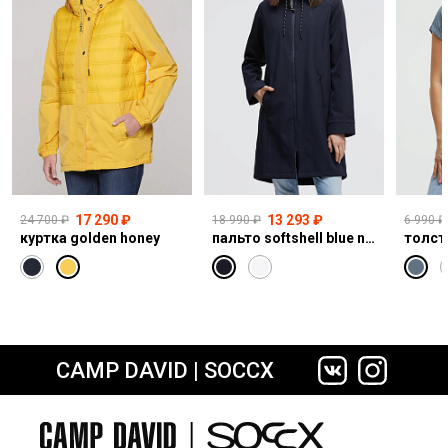
17 290 ₽
13 293 ₽
24 700 ₽
18 990 ₽
6 990 ₽
куртка golden honey
пальто softshell blue navy
толст
CAMP DAVID | SOCCX
сайте СДЭК