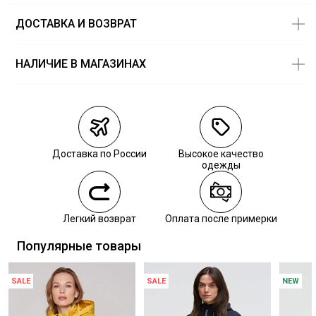
ДОСТАВКА И ВОЗВРАТ
НАЛИЧИЕ В МАГАЗИНАХ
Магазины
Размеры в
наличии
Курьерская доставка СДЭК
Самовывоз из пункта выдачи СДЭК
Доставка по России
Высокое качество
Самовывоз из наших магазинов
одежды
Курьерская доставка СДЭК
Легкий возврат
Оплата после примерки
Самовывоз из пункта выдачи СДЭК
Популярные товары
SALE
SALE
NEW