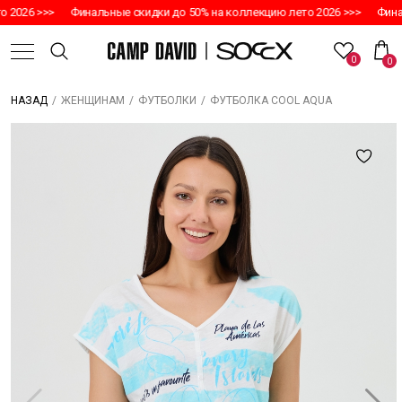
2026 >>>
Финальные скидки до 50% на коллекцию лето 2026 >>>
Финал
0
0
/
/
/
ФУТБОЛКА COOL AQUA
НАЗАД
ЖЕНЩИНАМ
ФУТБОЛКИ