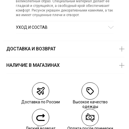
великолепный образ. Специальный материал делает её
гладкой и струящейся, а свободный крой обеспечивает
комфорт. Рисунок украшен декоративными камнями, а так
же имеет спущенные плечи и отворот.
УХОД И СОСТАВ
Состав:
модал 70%, полиэстер 30%
СТИРКА:
30 ° ручной режим
ОТБЕЛИВАНИЕ:
Не отбеливать
ДОСТАВКА И ВОЗВРАТ
ХИМИЧЕСКАЯ ЧИСТКА:
Не подвергать химчистке
ГЛАЖЕНИЕ:
не гладить горячим (макс. 110 °)
СУШКА:
не сушить в стиральной машине
НАЛИЧИЕ В МАГАЗИНАХ
Магазины
Размеры в
наличии
Курьерская доставка СДЭК
Самовывоз из пункта выдачи СДЭК
Доставка по России
Высокое качество
Самовывоз из наших магазинов
одежды
Курьерская доставка СДЭК
Легкий возврат
Оплата после примерки