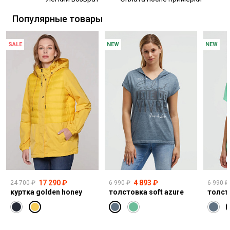
Самовывоз из пункта выдачи СДЭК
Популярные товары
SALE
NEW
NEW
17 290 ₽
4 893 ₽
24 700 ₽
6 990 ₽
6 990 ₽
куртка golden honey
толстовка soft azure
толст