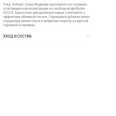
Пока, любовь! Озеро Маджоре вдохновило на создание
этой прекрасной иллюстрации на свободной футболке
SOCCX. Красочные декоративные камни сочетаются с
эффектами объемной печати. Струящаяся рубашка имеет
спущенную линию плеча и ребристую отделку на круглой
горловине и проймах.
УХОД И СОСТАВ
Состав:
95% вискоза, 5% эластан
СТИРКА:
30 ° ручной режим
ОТБЕЛИВАНИЕ:
Не отбеливать
ХИМИЧЕСКАЯ ЧИСТКА:
Не подвергать химчистке
ГЛАЖЕНИЕ:
не гладить горячим (макс. 110 °)
СУШКА:
не сушить в стиральной машине