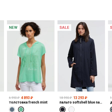
NEW
SALE
4 893 ₽
13 293 ₽
6 990 ₽
18 990 ₽
1
толстовка french mint
пальто softshell blue navy