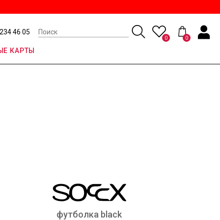
 234 46 05
0
0
Е КАРТЫ
футболка black