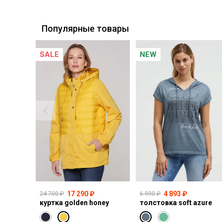
Курьерская доставка СДЭК
Самовывоз из пункта выдачи СДЭК
Популярные товары
SALE
NEW
17 290 ₽
4 893 ₽
24 700 ₽
6 990 ₽
куртка golden honey
толстовка soft azure