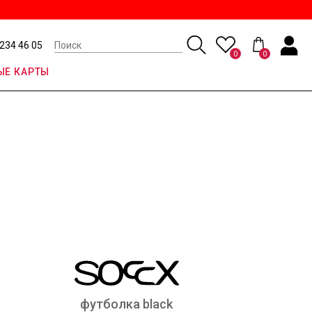
 234 46 05
0
0
Е КАРТЫ
футболка black