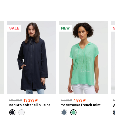
SALE
NEW
13 293 ₽
4 893 ₽
18 990 ₽
6 990 ₽
1
пальто softshell blue navy
толстовка french mint