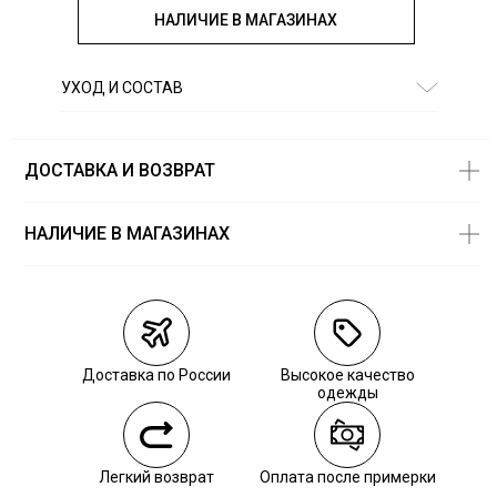
НАЛИЧИЕ В МАГАЗИНАХ
УХОД И СОСТАВ
Состав:
95% полиэстер, 5% эластан
ДОСТАВКА И ВОЗВРАТ
НАЛИЧИЕ В МАГАЗИНАХ
Магазины
Размеры в
наличии
Курьерская доставка СДЭК
Самовывоз из пункта выдачи СДЭК
Доставка по России
Высокое качество
Самовывоз из наших магазинов
одежды
Курьерская доставка СДЭК
Легкий возврат
Оплата после примерки
Самовывоз из пункта выдачи СДЭК