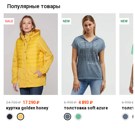
Популярные товары
SALE
NEW
NEW
17 290 ₽
4 893 ₽
24 700 ₽
6 990 ₽
6 990 ₽
куртка golden honey
толстовка soft azure
толст