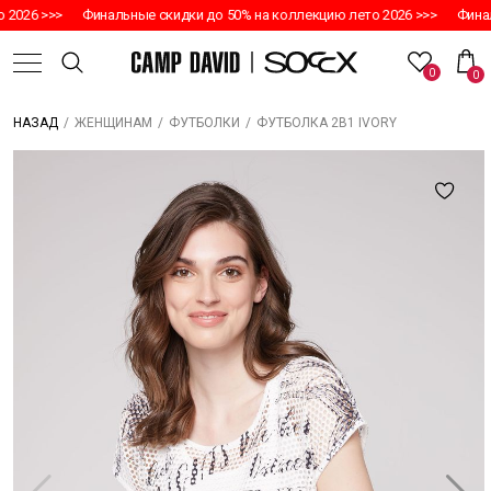
2026 >>>
Финальные скидки до 50% на коллекцию лето 2026 >>>
Финал
0
0
/
/
/
ФУТБОЛКА 2В1 IVORY
НАЗАД
ЖЕНЩИНАМ
ФУТБОЛКИ