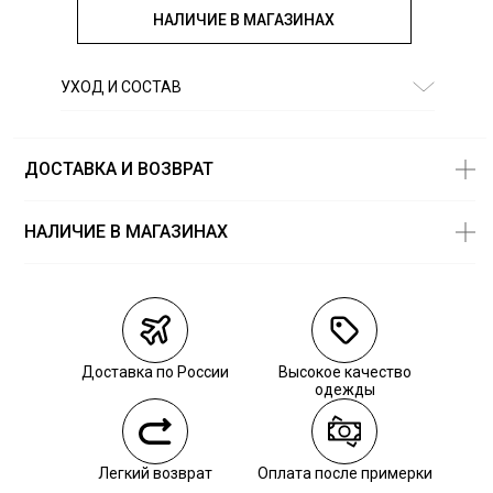
НАЛИЧИЕ В МАГАЗИНАХ
УХОД И СОСТАВ
Состав:
93% хлопок; 5% полиэстер; 2% эластан
ДОСТАВКА И ВОЗВРАТ
НАЛИЧИЕ В МАГАЗИНАХ
Магазины
Размеры в
наличии
Курьерская доставка СДЭК
Самовывоз из пункта выдачи СДЭК
Доставка по России
Высокое качество
Самовывоз из наших магазинов
одежды
Курьерская доставка СДЭК
Легкий возврат
Оплата после примерки
Самовывоз из пункта выдачи СДЭК