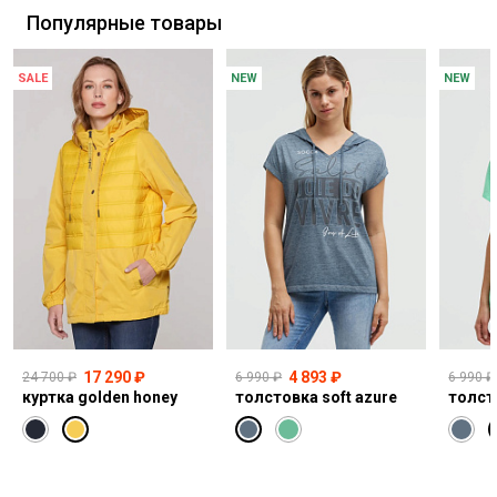
Популярные товары
SALE
NEW
NEW
17 290 ₽
4 893 ₽
24 700 ₽
6 990 ₽
6 990 ₽
куртка golden honey
толстовка soft azure
толст