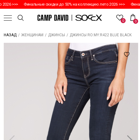
2026 >>>
Финальные скидки до 50% на коллекцию лето 2026 >>>
Финаль
0
0
/
/
/
ДЖИНСЫ RO:MY:R422 BLUE BLACK
НАЗАД
ЖЕНЩИНАМ
ДЖИНСЫ