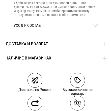
Удобные, как леггинсы, из джинсовой ткани — это
джеггинсы PI:A от SOCCX. Они имеют эластичный пояс и
узкую брючину. Их можно комбинировать по-разному,
и получится отличный наряд в любое время года.
УХОД И СОСТАВ
Состав:
73% хлопок, 25% полиэстер, 2% эластан
ДОСТАВКА И ВОЗВРАТ
НАЛИЧИЕ В МАГАЗИНАХ
Магазины
Размеры в
наличии
Курьерская доставка СДЭК
Самовывоз из пункта выдачи СДЭК
Доставка по России
Высокое качество
Самовывоз из наших магазинов
одежды
Курьерская доставка СДЭК