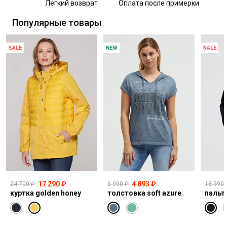
Легкий возврат
Оплата после примерки
Самовывоз из пункта выдачи СДЭК
Популярные товары
SALE
NEW
SALE
17 290 ₽
4 893 ₽
24 700 ₽
6 990 ₽
18 990 
куртка golden honey
толстовка soft azure