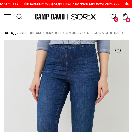
 2026 >>>
Финальные скидки до 50% на коллекцию лето 2026 >>>
Финал
0
0
/
/
/
ДЖИНСЫ PI:A:JEGGINS BLUE USED
НАЗАД
ЖЕНЩИНАМ
ДЖИНСЫ