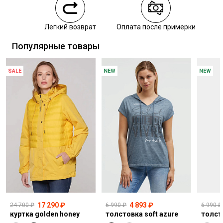
Курьерская доставка СДЭК
Легкий возврат
Оплата после примерки
Самовывоз из пункта выдачи СДЭК
Популярные товары
SALE
NEW
NEW
17 290 ₽
4 893 ₽
24 700 ₽
6 990 ₽
6 990 ₽
куртка golden honey
толстовка soft azure
толст