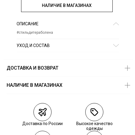
НАЛИЧИЕ В МАГАЗИНАХ
ОПИСАНИЕ
#стильдитераболена
УХОД И СОСТАВ
Состав:
78,9% хлопок, 18,6% полиэстер, 2,5% эластан
ДОСТАВКА И ВОЗВРАТ
НАЛИЧИЕ В МАГАЗИНАХ
Магазины
Размеры в
наличии
Курьерская доставка СДЭК
Самовывоз из пункта выдачи СДЭК
Доставка по России
Высокое качество
Самовывоз из наших магазинов
одежды