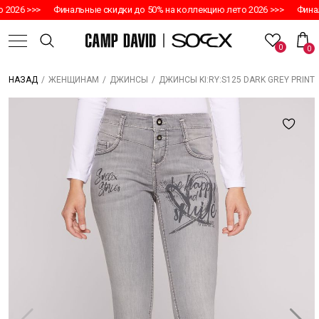
2026 >>>
Финальные скидки до 50% на коллекцию лето 2026 >>>
Финал
0
0
/
/
/
ДЖИНСЫ KI:RY:S125 DARK GREY PRINT
НАЗАД
ЖЕНЩИНАМ
ДЖИНСЫ